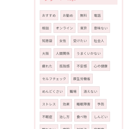
おすすめ
お勧め
無料
電話
相談
オンライン
東京
意味ない
知恵袋
女性
受けたい
社会人
大阪
人間関係
うまくいかない
疲れた
孤独感
不安感
心の健康
セルフチェック
厚生労働省
めんどくさい
職場
消えない
ストレス
効果
睡眠障害
予防
不眠症
治し方
食べ物
しんどい