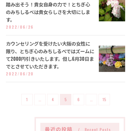
踏み出そう！貴女自身の力で！とちぎ心
のみちしるべは貴女らしさを大切にしま
す。
2022/06/26
カウンセリングを受けたい大阪の女性に
限り、とちぎ心のみちしるべではズームに
て2000円引きいたします。但し6月30日ま
でとさせていただきます。
2022/06/20
1
...
4
5
6
...
15
最近の投稿
Recent Posts