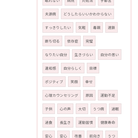
眠れない
病院
対処法
宇都宮
夫源病
どうしたらいいかわからない
すっきりしたい
気軽
毒親
連鎖
断ち切る
依存症
完璧
なりたい自分
生きづらい
自分の思い
違和感
自分らしく
目標
ポジティブ
笑顔
幸せ
心理カウンセリング
原因
運動不足
子供
心の声
大切
うつ病
過眠
過食
長生き
運動習慣
健康寿命
安心
安心
改善
前向き
うつ