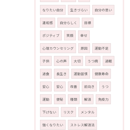
なりたい自分
生きづらい
自分の思い
違和感
自分らしく
目標
ポジティブ
笑顔
幸せ
心理カウンセリング
原因
運動不足
子供
心の声
大切
うつ病
過眠
過食
長生き
運動習慣
健康寿命
安心
安心
改善
前向き
うつ
運動
便秘
種類
解消
免疫力
下げない
リスク
メンタル
強くなりたい
ストレス解消法