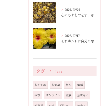
2024/02/24
心のもやもやをすっきりさせたいなら、とちぎ心のみちしるべにご相談ください。
2023/07/17
それホントに自分の思い？人の思い？自分らしくいて良いんです。
タグ
Tags
おすすめ
お勧め
無料
電話
相談
オンライン
東京
意味ない
知恵袋
女性
受けたい
社会人