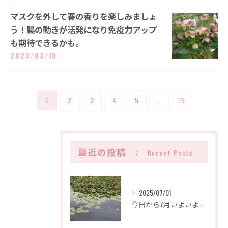
マスクを外して春の香りを楽しみましょ
う！腸の動きが活発になり免疫力アップ
も期待できるかも。
2023/03/15
1
2
3
4
5
...
15
最近の投稿
Recent Posts
2025/07/01
今日から7月いよいよ夏本番です。朝スッキリ起きられましたか、何となくだるくて何もする気になれないでしょうか？